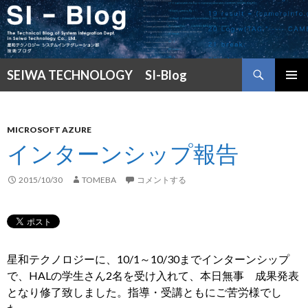
検
SEIWA TECHNOLOGY SI-Blog
索
コ
メインメ
ン
ニュー
テ
ン
MICROSOFT AZURE
ツ
インターンシップ報告
へ
ス
2015/10/30
TOMEBA
コメントする
キ
ッ
プ
星和テクノロジーに、10/1～10/30までインターンシップ
で、HALの学生さん2名を受け入れて、本日無事 成果発表
となり修了致しました。指導・受講ともにご苦労様でし