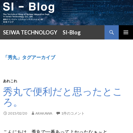
検
SEIWA TECHNOLOGY SI-Blog
索
コ
メインメ
ン
ニュー
テ
ン
「秀丸」タグアーカイブ
ツ
へ
ス
キ
あれこれ
ッ
秀丸で便利だと思ったとこ
プ
ろ。
2015/02/20
ARAKAWA
1件のコメント
こんにちは。秀丸で一番あってよかったなぁ～と