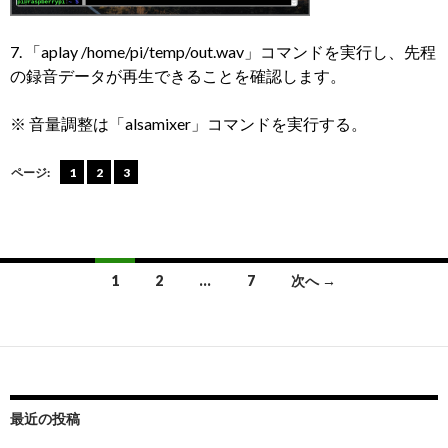
7. 「aplay /home/pi/temp/out.wav」コマンドを実行し、先程
の録音データが再生できることを確認します。
※ 音量調整は「alsamixer」コマンドを実行する。
ページ:
1
2
3
投
1
2
…
7
次へ →
稿
ナ
ビ
ゲ
最近の投稿