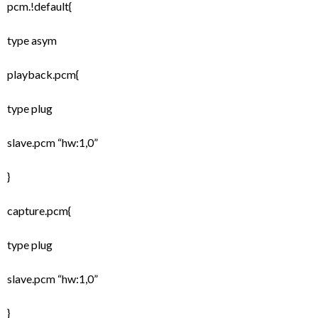
pcm.!default{
type asym
playback.pcm{
type plug
slave.pcm “hw:1,0”
}
capture.pcm{
type plug
slave.pcm “hw:1,0”
}