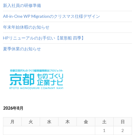
ー
新入社員の研修準備
シ
All-in-One WP Migrationのクリスマス仕様デザイン
ョ
年末年始休暇のお知らせ
ン
HPリニューアルのお手伝い【屋形船 四季】
夏季休業のお知らせ
2026年8月
月
火
水
木
金
土
日
1
2