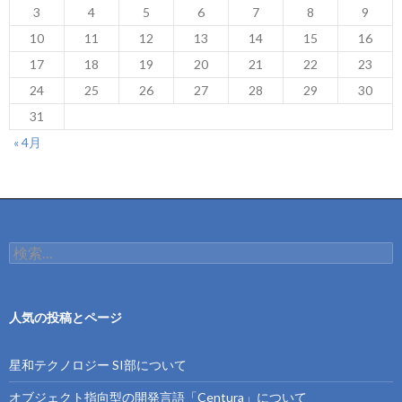
3
4
5
6
7
8
9
10
11
12
13
14
15
16
17
18
19
20
21
22
23
24
25
26
27
28
29
30
31
« 4月
検
索:
人気の投稿とページ
星和テクノロジー SI部について
オブジェクト指向型の開発言語「Centura」について