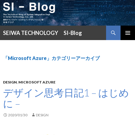
検
SEIWA TECHNOLOGY SI-Blog
索
コ
メインメ
ン
ニュー
テ
ン
「Microsoft Azure」カテゴリーアーカイブ
ツ
へ
ス
キ
DESIGN
,
MICROSOFT AZURE
ッ
デザイン思考日記1 – はじめ
プ
に –
2020/01/30
DESIGN