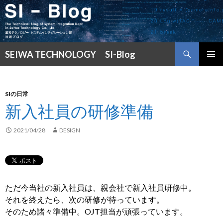
検
SEIWA TECHNOLOGY SI-Blog
索
コ
メインメ
ン
ニュー
テ
ン
SIの日常
ツ
新入社員の研修準備
へ
ス
2021/04/28
DESIGN
キ
ッ
プ
ただ今当社の新入社員は、親会社で新入社員研修中。
それを終えたら、次の研修が待っています。
そのため諸々準備中。OJT担当が頑張っています。