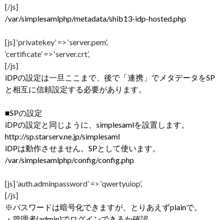
[/js]
/var/simplesamlphp/metadata/shib13-idp-hosted.php
[js] ‘privatekey’ => ‘server.pem’,
‘certificate’ => ‘server.crt’,
[/js]
iDPの設定は一旦ここまで、後で「連携」でメタデータをSP
と相互に信頼設定する必要があります。
■SPの設定
iDPの設定と同じように、simplesamlを設置します。
http://sp.starserv.ne.jp/simplesaml
iDPは動作させません。SPとして使います。
/var/simplesamlphp/config/config.php
[js] ‘auth.adminpassword’ => ‘qwertyuiop’,
[/js]
※パスワードは暗号化できますが、とりあえずplainで。
・管理者(admin)でログインできるか確認。