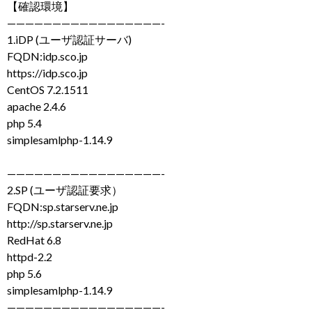
【確認環境】
—————————————————-
1.iDP (ユーザ認証サーバ)
FQDN:idp.sco.jp
https://idp.sco.jp
CentOS 7.2.1511
apache 2.4.6
php 5.4
simplesamlphp-1.14.9
—————————————————-
2.SP (ユーザ認証要求）
FQDN:sp.starserv.ne.jp
http://sp.starserv.ne.jp
RedHat 6.8
httpd-2.2
php 5.6
simplesamlphp-1.14.9
—————————————————-