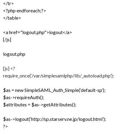
</tr>
<?php endforeach;?>
</table>
<a href="logout.php">logout</a>
[/js]
logout.php
[js] <?
require_once(‘/var/simplesamlphp/lib/_autoload.php’);
$as = new SimpleSAML_Auth_Simple(‘default-sp’);
$as->requireAuth();
$attributes = $as->getAttributes();
$as->logout(‘http://sp.starserv.ne.jp/logout.html’);
?>