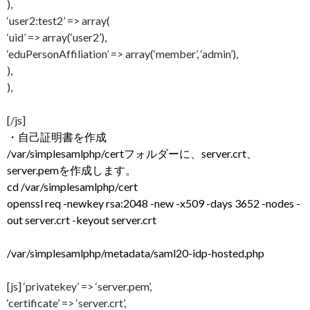
),
‘user2:test2’ => array(
‘uid’ => array(‘user2’),
‘eduPersonAffiliation’ => array(‘member’, ‘admin’),
),
),
[/js]
・自己証明書を作成
/var/simplesamlphp/certフォルダーに、server.crt、
server.pemを作成します。
cd /var/simplesamlphp/cert
openssl req -newkey rsa:2048 -new -x509 -days 3652 -nodes -
out server.crt -keyout server.crt
/var/simplesamlphp/metadata/saml20-idp-hosted.php
[js] ‘privatekey’ => ‘server.pem’,
‘certificate’ => ‘server.crt’,