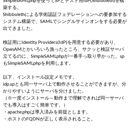
SimpleSAMLphpを使ってSPとテスト用IdP(Shibboleth)を構
築する。
Shibbolethによる学術認証フェデレーションへの要参加する
システム構築で、SAMLでシングルサインオンをする必要が
出てきました。
検証用にIdentity Providers(IdP)を用意する必要があり、
OpenAMとかいろいろ漁ったところ、サクッと検証サーバ
立てるのに、SimpleSAMLphpが一番手っ取り早かった。sp
もSimpleSAMLphpを利用します。
以下、インストール設定メモです。
idp,spとも同一サーバ上で動作させることができますが、分
かりやすいようにサーバを分けました。
（※一度インストール～動作まで理解できれば同一サーバ
でも導入はすごく簡単です。）
・apache,phpは導入済みを前提とします。
・ホストのFQDNが正しく表示されること。