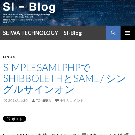
検
SEIWA TECHNOLOGY SI-Blog
索
コ
メインメ
ン
ニュー
テ
ン
LINUX
ツ
SIMPLESAMLPHPで
へ
SHIBBOLETHとSAML / シン
ス
キ
グルサインオン
ッ
プ
2016/11/30
TOMEBA
4件のコメント