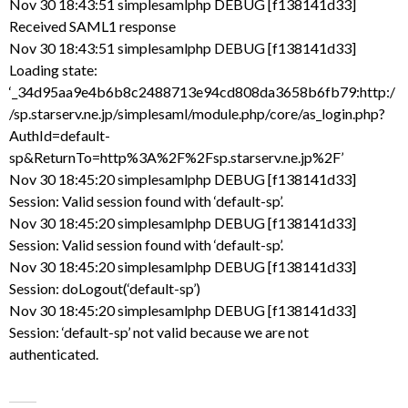
Nov 30 18:43:51 simplesamlphp DEBUG [f138141d33]
Received SAML1 response
Nov 30 18:43:51 simplesamlphp DEBUG [f138141d33]
Loading state:
‘_34d95aa9e4b6b8c2488713e94cd808da3658b6fb79:http:/
/sp.starserv.ne.jp/simplesaml/module.php/core/as_login.php?
AuthId=default-
sp&ReturnTo=http%3A%2F%2Fsp.starserv.ne.jp%2F’
Nov 30 18:45:20 simplesamlphp DEBUG [f138141d33]
Session: Valid session found with ‘default-sp’.
Nov 30 18:45:20 simplesamlphp DEBUG [f138141d33]
Session: Valid session found with ‘default-sp’.
Nov 30 18:45:20 simplesamlphp DEBUG [f138141d33]
Session: doLogout(‘default-sp’)
Nov 30 18:45:20 simplesamlphp DEBUG [f138141d33]
Session: ‘default-sp’ not valid because we are not
authenticated.