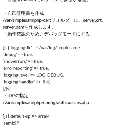
・自己証明書を作成
/var/simplesamlphp/certフォルダーに、server.crt、
server.pemを作成します。
・動作確認のため、デバッグモードにする。
[js] ‘loggingdir’ => ‘/var/log/simplesaml/’,
‘debug’ => true,
‘showerrors’ => true,
‘errorreporting’ => true,
‘logging.level’ => LOG_DEBUG,
‘logging.handler’ => ‘file’,
[/js]
・iDPの指定
/var/simplesamlphp/config/authsources.php
[js] ‘default-sp’ => array(
‘saml:SP’,