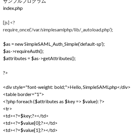
サンプルプログラム
index.php
[js] <?
require_once(‘/var/simplesamlphp/lib/_autoload.php’);
$as = new SimpleSAML_Auth_Simple(‘default-sp’);
$as->requireAuth();
$attributes = $as->getAttributes();
?>
<div style="font-weight: bold;">Hello, SimpleSAMLphp</div>
<table border="1">
<?php foreach ($attributes as $key => $value): ?>
<tr>
<td><?=$key;?></td>
<td><?=$value[0];?></td>
<td><?=$value[1];?></td>