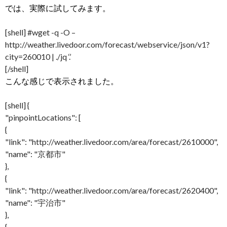
では、実際に試してみます。
[shell] #wget -q -O –
http://weather.livedoor.com/forecast/webservice/json/v1?
city=260010 | ./jq ‘.’
[/shell]
こんな感じで表示されました。
[shell] {
"pinpointLocations": [
{
"link": "http://weather.livedoor.com/area/forecast/2610000",
"name": "京都市"
},
{
"link": "http://weather.livedoor.com/area/forecast/2620400",
"name": "宇治市"
},
{