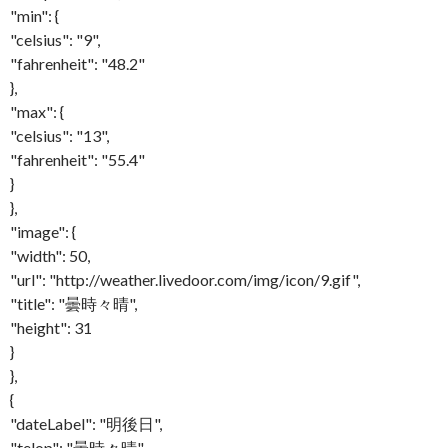
"min": {
"celsius": "9",
"fahrenheit": "48.2"
},
"max": {
"celsius": "13",
"fahrenheit": "55.4"
}
},
"image": {
"width": 50,
"url": "http://weather.livedoor.com/img/icon/9.gif",
"title": "曇時々晴",
"height": 31
}
},
{
"dateLabel": "明後日",
"telop": "曇時々晴",