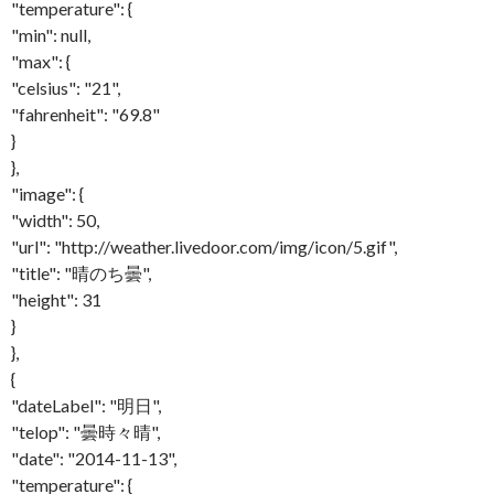
"temperature": {
"min": null,
"max": {
"celsius": "21",
"fahrenheit": "69.8"
}
},
"image": {
"width": 50,
"url": "http://weather.livedoor.com/img/icon/5.gif",
"title": "晴のち曇",
"height": 31
}
},
{
"dateLabel": "明日",
"telop": "曇時々晴",
"date": "2014-11-13",
"temperature": {