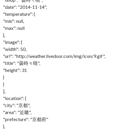
"date": "2014-11-14",
"temperature": {
"min": null,
"max": null
},
"image": {
"width": 50,
"url": "http://weather.livedoor.com/img/icon/9.gif",
"title": "曇時々晴",
"height": 31
}
}
],
"location": {
"city": "京都",
"area": "近畿",
"prefecture": "京都府"
},