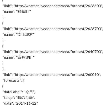
"link": "http://weather.livedoor.com/area/forecast/2636600",
"name": "精華町"
},
{
"link": "http://weather.livedoor.com/area/forecast/2636700",
"name": "南山城村"
},
{
"link": "http://weather.livedoor.com/area/forecast/2640700",
"name": "京丹波町"
}
],
"link": "http://weather.livedoor.com/area/forecast/260010",
"forecasts": [
{
"dateLabel": "今日",
"telop": "晴のち曇",
"date": "2014-11-12",