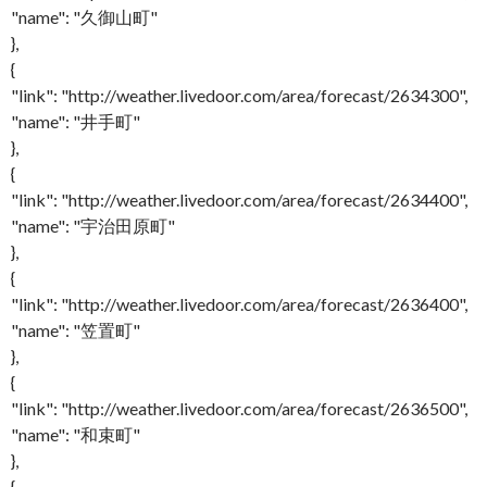
"name": "久御山町"
},
{
"link": "http://weather.livedoor.com/area/forecast/2634300",
"name": "井手町"
},
{
"link": "http://weather.livedoor.com/area/forecast/2634400",
"name": "宇治田原町"
},
{
"link": "http://weather.livedoor.com/area/forecast/2636400",
"name": "笠置町"
},
{
"link": "http://weather.livedoor.com/area/forecast/2636500",
"name": "和束町"
},
{