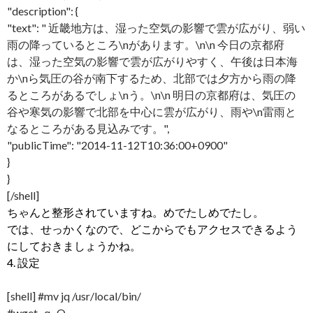
"description": {
"text": " 近畿地方は、湿った空気の影響で雲が広がり、弱い
雨の降っているところ\nがあります。\n\n 今日の京都府
は、湿った空気の影響で雲が広がりやすく、午後は日本海
か\nら気圧の谷が南下するため、北部では夕方から雨の降
るところがあるでしょ\nう。\n\n 明日の京都府は、気圧の
谷や寒気の影響で北部を中心に雲が広がり、雨や\n雷雨と
なるところがある見込みです。",
"publicTime": "2014-11-12T10:36:00+0900"
}
}
[/shell]
ちゃんと整形されていますね。めでたしめでたし。
では、せっかくなので、どこからでもアクセスできるよう
にしておきましょうかね。
4. 設定
[shell] #mv jq /usr/local/bin/
#wget -q -O –