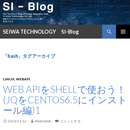
検
SEIWA TECHNOLOGY SI-Blog
索
コ
メインメ
ン
ニュー
テ
ン
「bash」タグアーカイブ
ツ
へ
ス
キ
LINUX
,
WEBAPI
ッ
WEB APIをSHELLで使おう！
プ
(JQをCENTOS6.5にインスト
ール編)1
2014/11/12
ARAKAWA
コメントする