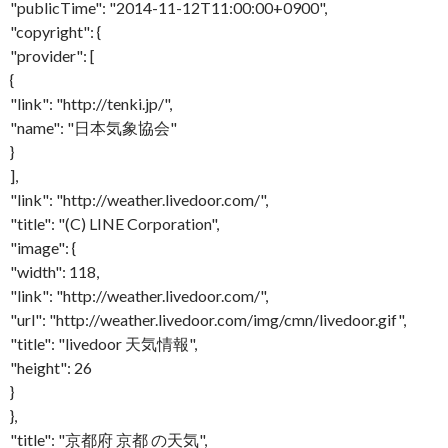
"publicTime": "2014-11-12T11:00:00+0900",
"copyright": {
"provider": [
{
"link": "http://tenki.jp/",
"name": "日本気象協会"
}
],
"link": "http://weather.livedoor.com/",
"title": "(C) LINE Corporation",
"image": {
"width": 118,
"link": "http://weather.livedoor.com/",
"url": "http://weather.livedoor.com/img/cmn/livedoor.gif",
"title": "livedoor 天気情報",
"height": 26
}
},
"title": "京都府 京都 の天気",