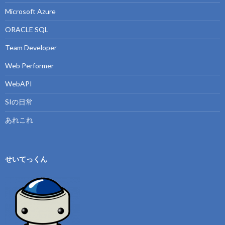
Microsoft Azure
ORACLE SQL
Team Developer
Web Performer
WebAPI
SIの日常
あれこれ
せいてっくん