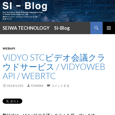
検
SEIWA TECHNOLOGY SI-Blog
索
コ
メインメ
ン
ニュー
テ
ン
WEBAPI
ツ
VIDYO STCビデオ会議クラ
へ
ウドサービス / VIDYOWEB
ス
キ
API / WEBRTC
ッ
プ
2014/11/25
TOMEBA
コメントする