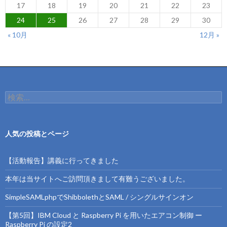
17
18
19
20
21
22
23
24
25
26
27
28
29
30
« 10月
12月 »
検
索:
人気の投稿とページ
【活動報告】講義に行ってきました
本年は当サイトへご訪問頂きまして有難うございました。
SimpleSAMLphpでShibbolethとSAML / シングルサインオン
【第5回】IBM Cloud と Raspberry Pi を用いたエアコン制御 ー
Raspberry Pi の設定2