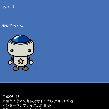
あれこれ
せいてっくん
〒6008413
京都市下京区烏丸仏光寺下ル大政所町680番地
インターワンプレイス烏丸Ⅱ 3F