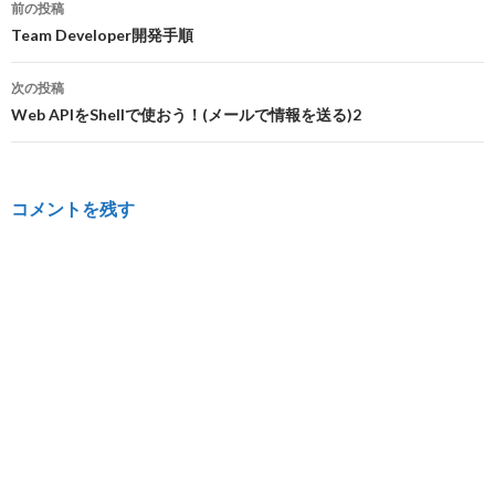
投
前の投稿
稿
Team Developer開発手順
ナ
次の投稿
ビ
Web APIをShellで使おう！(メールで情報を送る)2
ゲ
ー
コメントを残す
シ
ョ
ン