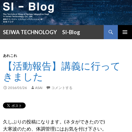
検
SEIWA TECHNOLOGY SI-Blog
索
コ
メインメ
ン
ニュー
テ
ン
あれこれ
ツ
【活動報告】講義に行って
へ
きました
ス
キ
ッ
2016/01/26
ASAI
コメントする
プ
久しぶりの投稿になります。(ネタができたので)
大寒波のため、体調管理にはお気を付け下さい。