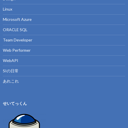
Linux
Microsoft Azure
ORACLE SQL
Team Developer
Web Performer
WebAPI
SIの日常
あれこれ
せいてっくん