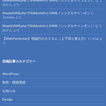
SimpleSAMLphpでShibbolethとSAML / シングルサインオン
に
なつ
みかん
より
SimpleSAMLphpでShibbolethとSAML / シングルサインオン
に
Tomeba
より
SimpleSAMLphpでShibbolethとSAML / シングルサインオン
に
なつ
みかん
より
【WebPerformer】明細行のカスタム（上下切り替え①）
に
Asai
よ
り
投稿記事のカテゴリー
WordPress
制作・開発実績
お知らせ
Design