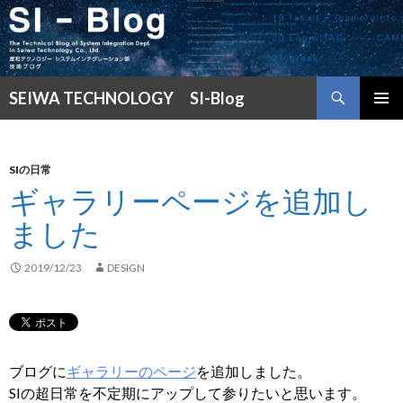
検
SEIWA TECHNOLOGY SI-Blog
索
コ
メインメ
ン
ニュー
テ
ン
SIの日常
ツ
ギャラリーページを追加し
へ
ました
ス
キ
ッ
2019/12/23
DESIGN
プ
ブログに
ギャラリーのページ
を追加しました。
SIの超日常を不定期にアップして参りたいと思います。