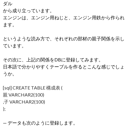
ダル
から成り立っています。
エンジンは、エンジン用ねじと、エンジン用鉄から作られ
ます。
というような読み方で、それぞれの部材の親子関係を示し
ています。
その次に、上記の関係をDBに登録してみます。
日本語で分かりやすくテーブルを作るとこんな感じでしょ
うか。
[sql] CREATE TABLE 構成表 (
親 VARCHAR2(100)
,子 VARCHAR2(100)
);
— データも次のように登録します。