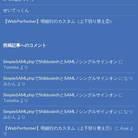
せいてっくん
【WebPerformer】明細行のカスタム（上下切り替え②）
投稿記事へのコメント
SimpleSAMLphpでShibbolethとSAML / シングルサインオン
に
Tomeba
より
SimpleSAMLphpでShibbolethとSAML / シングルサインオン
に
なつ
みかん
より
SimpleSAMLphpでShibbolethとSAML / シングルサインオン
に
Tomeba
より
SimpleSAMLphpでShibbolethとSAML / シングルサインオン
に
なつ
みかん
より
【WebPerformer】明細行のカスタム（上下切り替え①）
に
Asai
よ
り