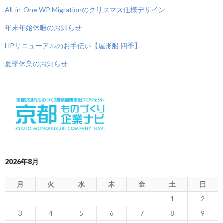
All-in-One WP Migrationのクリスマス仕様デザイン
年末年始休暇のお知らせ
HPリニューアルのお手伝い【屋形船 四季】
夏季休業のお知らせ
2026年8月
月
火
水
木
金
土
日
1
2
3
4
5
6
7
8
9