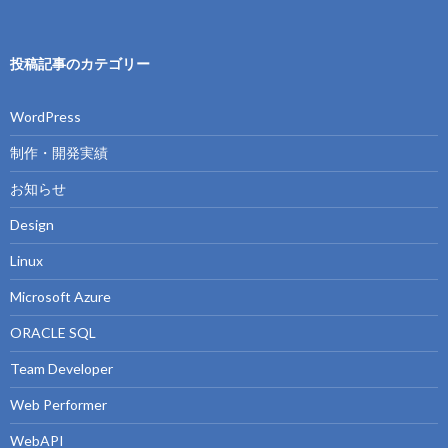
投稿記事のカテゴリー
WordPress
制作・開発実績
お知らせ
Design
Linux
Microsoft Azure
ORACLE SQL
Team Developer
Web Performer
WebAPI