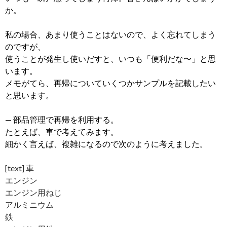
か。
私の場合、あまり使うことはないので、よく忘れてしまう
のですが、
使うことが発生し使いだすと、いつも「便利だな〜」と思
います。
メモがてら、再帰についていくつかサンプルを記載したい
と思います。
— 部品管理で再帰を利用する。
たとえば、車で考えてみます。
細かく言えば、複雑になるので次のように考えました。
[text] 車
エンジン
エンジン用ねじ
アルミニウム
鉄