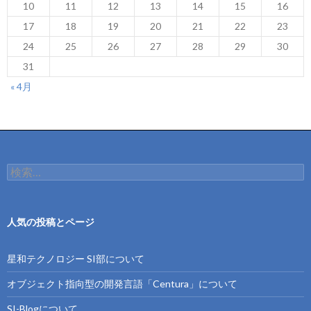
10
11
12
13
14
15
16
17
18
19
20
21
22
23
24
25
26
27
28
29
30
31
« 4月
検
索:
人気の投稿とページ
星和テクノロジー SI部について
オブジェクト指向型の開発言語「Centura」について
SI-Blogについて