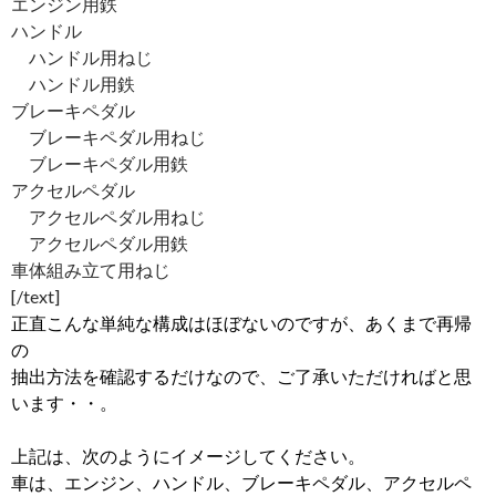
エンジン用鉄
ハンドル
ハンドル用ねじ
ハンドル用鉄
ブレーキペダル
ブレーキペダル用ねじ
ブレーキペダル用鉄
アクセルペダル
アクセルペダル用ねじ
アクセルペダル用鉄
車体組み立て用ねじ
[/text]
正直こんな単純な構成はほぼないのですが、あくまで再帰
の
抽出方法を確認するだけなので、ご了承いただければと思
います・・。
上記は、次のようにイメージしてください。
車は、エンジン、ハンドル、ブレーキペダル、アクセルペ