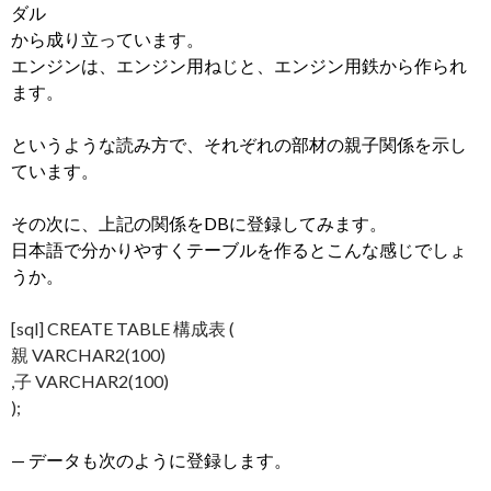
ダル
から成り立っています。
エンジンは、エンジン用ねじと、エンジン用鉄から作られ
ます。
というような読み方で、それぞれの部材の親子関係を示し
ています。
その次に、上記の関係をDBに登録してみます。
日本語で分かりやすくテーブルを作るとこんな感じでしょ
うか。
[sql] CREATE TABLE 構成表 (
親 VARCHAR2(100)
,子 VARCHAR2(100)
);
— データも次のように登録します。