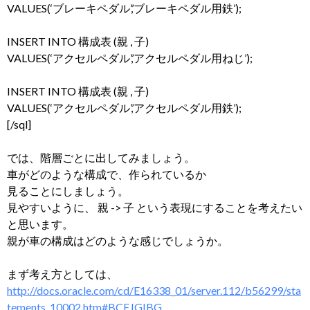
VALUES(‘ブレーキペダル’,’ブレーキペダル用鉄’);
INSERT INTO 構成表 (親 , 子)
VALUES(‘アクセルペダル’,’アクセルペダル用ねじ’);
INSERT INTO 構成表 (親 , 子)
VALUES(‘アクセルペダル’,’アクセルペダル用鉄’);
[/sql]
では、階層ごとに出してみましょう。
車がどのような構成で、作られているか
見ることにしましょう。
見やすいように、 親 -> 子 という表現にすることを考えたい
と思います。
親が車の構成はどのような感じでしょうか。
まず考え方としては、
http://docs.oracle.com/cd/E16338_01/server.112/b56299/sta
tements_10002.htm#BCEJGIBG