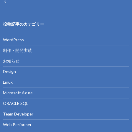
り
投稿記事のカテゴリー
WordPress
制作・開発実績
お知らせ
Design
Linux
Microsoft Azure
ORACLE SQL
Team Developer
Web Performer