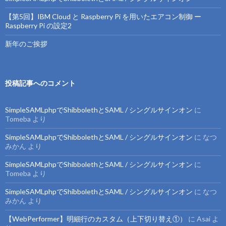
【第5回】IBM Cloud と Raspberry Pi を用いたエアコン制御 ー
Raspberry Pi の設定2
新年のご挨拶
投稿記事へのコメント
SimpleSAMLphpでShibbolethとSAML / シングルサインオン
に
Tomeba
より
SimpleSAMLphpでShibbolethとSAML / シングルサインオン
に
なつ
みかん
より
SimpleSAMLphpでShibbolethとSAML / シングルサインオン
に
Tomeba
より
SimpleSAMLphpでShibbolethとSAML / シングルサインオン
に
なつ
みかん
より
【WebPerformer】明細行のカスタム（上下切り替え①）
に
Asai
よ