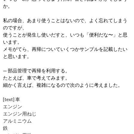
か。
私の場合、あまり使うことはないので、よく忘れてしまう
のですが、
使うことが発生し使いだすと、いつも「便利だな〜」と思
います。
メモがてら、再帰についていくつかサンプルを記載したい
と思います。
— 部品管理で再帰を利用する。
たとえば、車で考えてみます。
細かく言えば、複雑になるので次のように考えました。
[text] 車
エンジン
エンジン用ねじ
アルミニウム
鉄